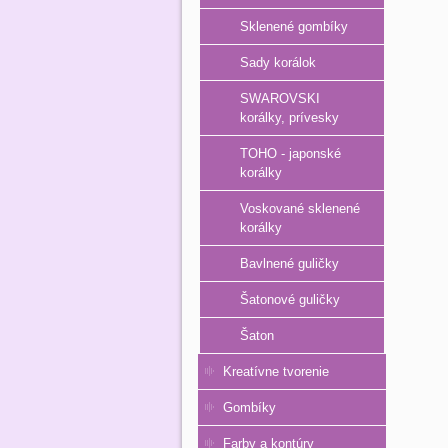
Sklenené gombíky
Sady korálok
SWAROVSKI
korálky, prívesky
TOHO - japonské
korálky
Voskované sklenené
korálky
Bavlnené guličky
Šatonové guličky
Šaton
Kreatívne tvorenie
Gombíky
Farby a kontúry