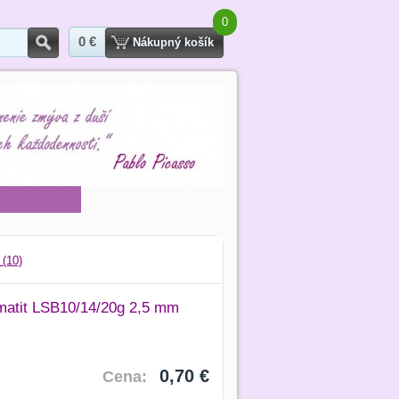
0
0 €
Hľadať
Nákupný košík
 (10)
matit LSB10/14/20g 2,5 mm
0,70 €
Cena: