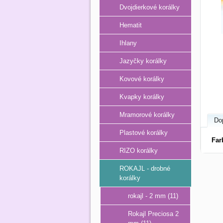
Dvojdierkové korálky
Hematit
Ihlany
Jazyčky korálky
Kovové korálky
Kvapky korálky
Mramorové korálky
Do
Plastové korálky
Far
RIZO korálky
ROKAJL - drobné
korálky
rokajl - 2 mm (11)
Rokajl Preciosa 2