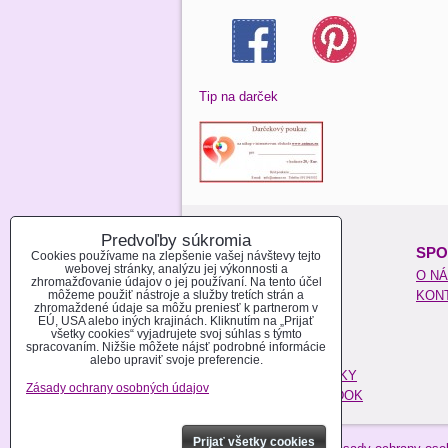
Tip na darček
Predvoľby súkromia
O NAKUPOVANÍ:
SPO
Cookies používame na zlepšenie vašej návštevy tejto
webovej stránky, analýzu jej výkonnosti a
REGISTROVAŤ SA
O N
zhromažďovanie údajov o jej používaní. Na tento účel
môžeme použiť nástroje a služby tretích strán a
AKO NAKUPOVAŤ
KON
zhromaždené údaje sa môžu preniesť k partnerom v
MOŽNOSTI PLATBY
EÚ, USA alebo iných krajinách. Kliknutím na „Prijať
všetky cookies“ vyjadrujete svoj súhlas s týmto
MOŽNOSTI DOPRAVY
spracovaním. Nižšie môžete nájsť podrobné informácie
POŠTOVÉ NÁKLADY
alebo upraviť svoje preferencie.
OBCHODNÉ PODMIENKY
Zásady ochrany osobných údajov
REKLAMAČNÝ PORIADOK
Prijať všetky cookies