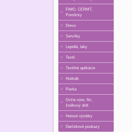
FIMO, CERNIT,
Pomôcky
Drevo
Servítky
Lepidlá, laky
Textil
Textilné aplikácie
Hodváb
Pierka
Ovčie rúno, filc,
žinilkový drôt
Hotové výrobky
Darčekové poukazy