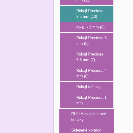
mm (11)
Rokajl Preciosa
2,5 mm (10)
rokajl - 3 mm (8)
Rokajl Preciosa 3
mm (8)
Rokajl Preciosa
3,5 mm (7)
Rokajl Preciosa 4
mm (6)
Rokajl tyčinky
Rokajl Preciosa 1
mm
RULLA dvojdierkové
korálky
Sklenené korálky