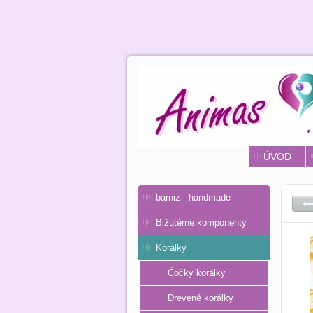
ÚVOD
barniz - handmade
Bižutérne komponenty
Korálky
Čočky korálky
Drevené korálky