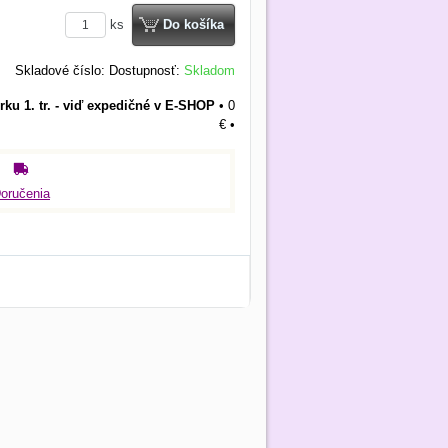
ks
Do košíka
Skladové číslo:
Dostupnosť:
Skladom
rku 1. tr. - viď expedičné v E-SHOP
•
0
€
•
oručenia