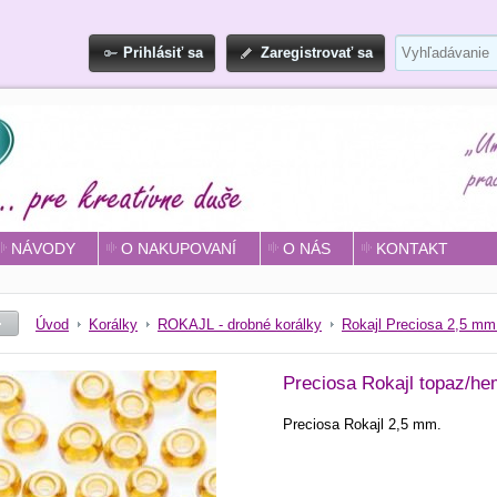
Prihlásiť sa
Zaregistrovať sa
NÁVODY
O NAKUPOVANÍ
O NÁS
KONTAKT
Úvod
Korálky
ROKAJL - drobné korálky
Rokajl Preciosa 2,5 mm
Preciosa Rokajl topaz/he
Preciosa Rokajl 2,5 mm.