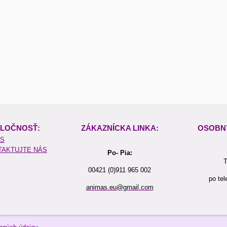
LOČNOSŤ:
ZÁKAZNÍCKA LINKA:
OSOBN
ÁS
TAKTUJTE NÁS
Po- Pia:
T
00421 (0)911 965 002
po tel
animas.eu@gmail.com