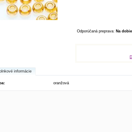
Na dobie
D
plnkové informácie
ba:
oranžová