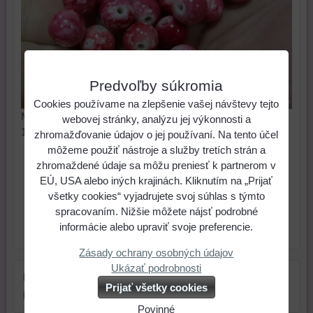
Predvoľby súkromia
Cookies používame na zlepšenie vašej návštevy tejto
Melírová korálka v tvare guľe s priemerom 9 mm. Cena za
webovej stránky, analýzu jej výkonnosti a
10 ks.
zhromažďovanie údajov o jej používaní. Na tento účel
môžeme použiť nástroje a služby tretích strán a
0,49 €
Cena:
zhromaždené údaje sa môžu preniesť k partnerom v
EÚ, USA alebo iných krajinách. Kliknutím na „Prijať
všetky cookies“ vyjadrujete svoj súhlas s týmto
ks
Do košíka
spracovaním. Nižšie môžete nájsť podrobné
informácie alebo upraviť svoje preferencie.
Skladové číslo:
Dostupnosť:
Skladom
Zásady ochrany osobných údajov
Ukázať podrobnosti
Farba:
červená
Prijať všetky cookies
Rozmer:
9 mm
Povinné