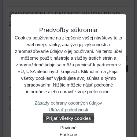
SWAROVSKI ELEMENTS XILION BEAD
5328 AB SATIN
Predvoľby súkromia
Swarovského elementy, korálky tvar
Xilion, Slniečka (Sluníčka)....
Cookies používame na zlepšenie vašej návštevy tejto
webovej stránky, analýzu jej výkonnosti a
Skladové číslo:
2220050
zhromažďovanie údajov o jej používaní. Na tento účel
1,85 €
môžeme použiť nástroje a služby tretích strán a
zhromaždené údaje sa môžu preniesť k partnerom v
ks
Do košíka
EÚ, USA alebo iných krajinách. Kliknutím na „Prijať
všetky cookies“ vyjadrujete svoj súhlas s týmto
spracovaním. Nižšie môžete nájsť podrobné
SWAROVSKI ELEMENTS XILION BEAD
informácie alebo upraviť svoje preferencie.
5328 CRYSTAL (001) BRONZE SHADE
Zásady ochrany osobných údajov
(BRSH)
Ukázať podrobnosti
Swarovského elementy, korálky tvar
Prijať všetky cookies
Xilion, Slniečka (Sluníčka)....
Povinné
Skladové číslo:
2220060
Naša
Funkčné