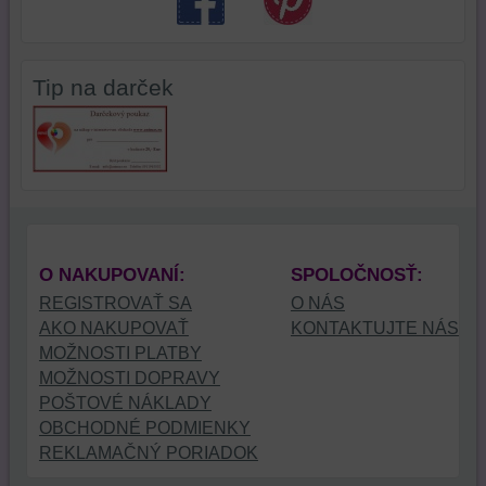
zdroje
interagovali
tretích
alebo
strán,
ste
Tip na darček
widgety
ich
atď.
používali,
zaznamenávanie
udalostí
konverzií
a
podobne.
O NAKUPOVANÍ:
SPOLOČNOSŤ:
REGISTROVAŤ SA
O NÁS
AKO NAKUPOVAŤ
KONTAKTUJTE NÁS
MOŽNOSTI PLATBY
MOŽNOSTI DOPRAVY
POŠTOVÉ NÁKLADY
OBCHODNÉ PODMIENKY
REKLAMAČNÝ PORIADOK