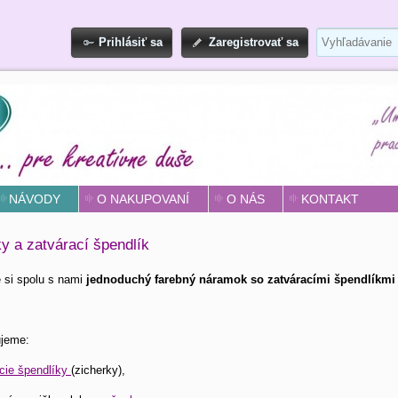
Prihlásiť sa
Zaregistrovať sa
NÁVODY
O NAKUPOVANÍ
O NÁS
KONTAKT
y a zatvárací špendlík
 si spolu s nami
jednoduchý farebný náramok so zatváracími špendlíkmi
ujeme:
cie špendlíky
(zicherky),