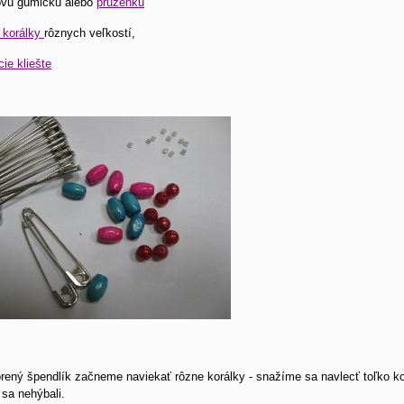
ovú gumičku alebo
pruženku
 korálky
rôznych veľkostí,
cie kliešte
rený špendlík začneme naviekať rôzne korálky - snažíme sa navlecť toľko ko
 sa nehýbali.