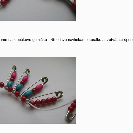
ame na klobúkovú gumičku. Striedavo navliekame korálku a zatvárací špend