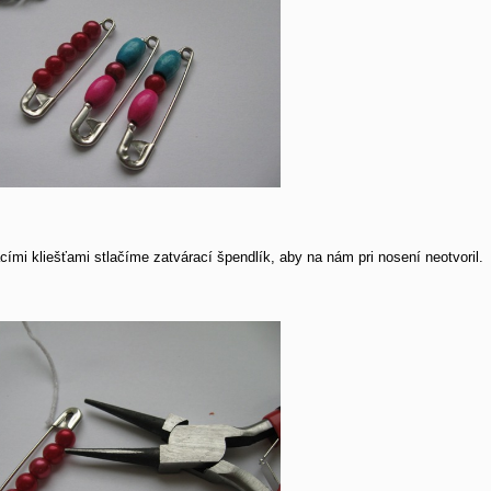
cími kliešťami stlačíme zatvárací špendlík, aby na nám pri nosení neotvoril.