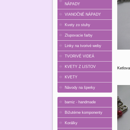
NÁPADY
VIANOČNÉ NÁPADY
Kvety zo stuhy
Zlupovacie farby
Linky na tvorivé weby
TVORIVÉ VIDEÁ
KVETY Z LISTOV
Ketlova
KVETY
Návody na šperky
barniz - handmade
Bižutérne komponenty
Korálky