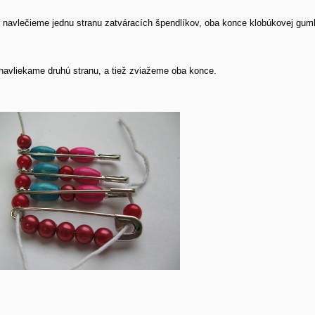
 navlečieme jednu stranu zatváracích špendlíkov, oba konce klobúkovej gu
avliekame druhú stranu, a tiež zviažeme oba konce.