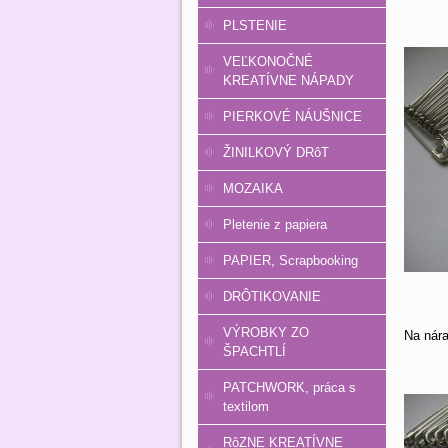
PLSTENIE
VEĽKONOČNÉ
KREATÍVNE NÁPADY
PIERKOVÉ NÁUŠNICE
ŽINILKOVÝ DRôT
MOZAIKA
Pletenie z papiera
PAPIER, Scrapbooking
DRÔTIKOVANIE
VÝROBKY ZO
Na nára
ŠPACHTLÍ
PATCHWORK, práca s
textilom
RôZNE KREATÍVNE