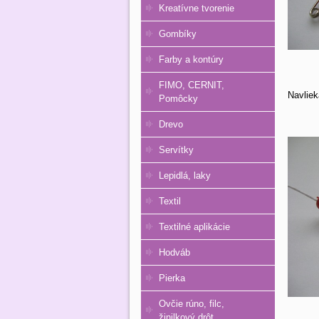
Kreatívne tvorenie
Gombíky
Farby a kontúry
FIMO, CERNIT,
Navliek
Pomôcky
Drevo
Servítky
Lepidlá, laky
Textil
Textilné aplikácie
Hodváb
Pierka
Ovčie rúno, filc,
žinilkový drôt