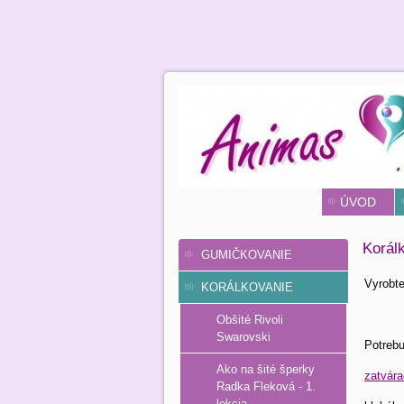
ÚVOD
Korálk
GUMIČKOVANIE
Vyrobte
KORÁLKOVANIE
Obšité Rivoli
Swarovski
Potreb
Ako na šité šperky
zatvára
Radka Fleková - 1.
lekcia