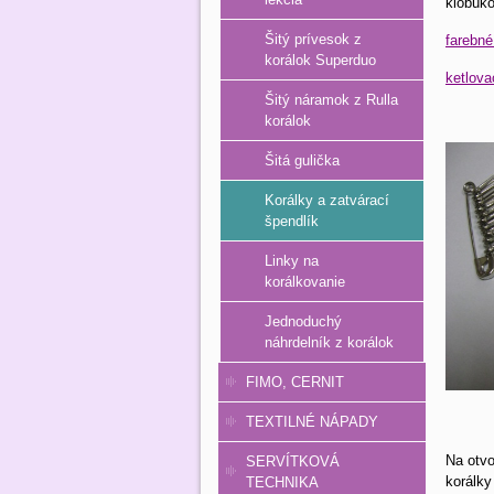
klobúk
Šitý prívesok z
farebné
korálok Superduo
ketlova
Šitý náramok z Rulla
korálok
Šitá gulička
Korálky a zatvárací
špendlík
Linky na
korálkovanie
Jednoduchý
náhrdelník z korálok
FIMO, CERNIT
TEXTILNÉ NÁPADY
Na otvo
SERVÍTKOVÁ
korálky
TECHNIKA