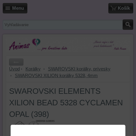
Menu
Košík
Úvod
Korálky
SWAROVSKI korálky, prívesky
SWAROVSKI XILION korálky 5328, 4mm
SWAROVSKI ELEMENTS
XILION BEAD 5328 CYCLAMEN
OPAL (398)
Swarovského elementy, korálky
tvar Xilion, Slniečka (Sluníčka).