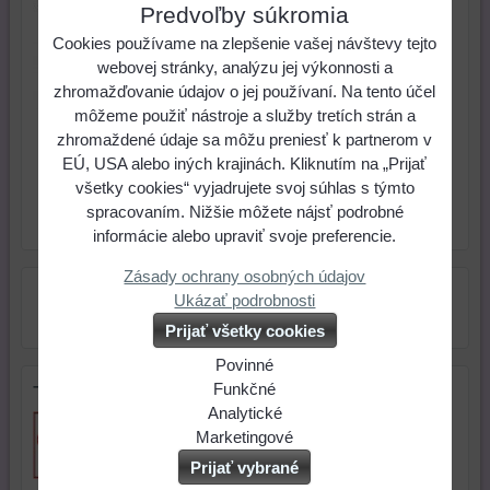
Predvoľby súkromia
Veľkosť 4mm. Priemer otvoru
0,85mm. Balenie 20 ks. Vhodné
Cookies používame na zlepšenie vašej návštevy tejto
na šité šperky.
webovej stránky, analýzu jej výkonnosti a
zhromažďovanie údajov o jej používaní. Na tento účel
1,89 €
Cena:
môžeme použiť nástroje a služby tretích strán a
zhromaždené údaje sa môžu preniesť k partnerom v
EÚ, USA alebo iných krajinách. Kliknutím na „Prijať
ks
Do košíka
všetky cookies“ vyjadrujete svoj súhlas s týmto
spracovaním. Nižšie môžete nájsť podrobné
Skladové číslo:
Dostupnosť:
Skladom
informácie alebo upraviť svoje preferencie.
Zásady ochrany osobných údajov
Ukázať podrobnosti
Prijať všetky cookies
Povinné
Naša
Funkčné
Tip na darček
webová
Môžeme
Analytické
stránka
ukladať
Používanie
Marketingové
ukladá
údaje
analytických
Môžeme
Prijať vybrané
údaje
na
nástrojov
používať