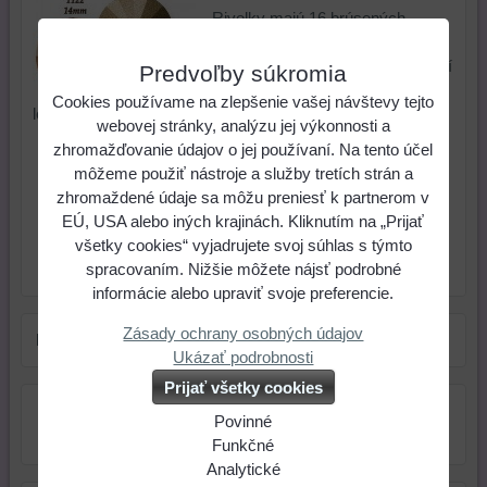
Rivolky majú 16 brúsených
plôšok. Zadná strana je
nepriehľadná, pokovaná pre väčší
Predvoľby súkromia
odraz svetla. Sú vhodné na
Cookies používame na zlepšenie vašej návštevy tejto
lepenie aj obšívanie a na šité šperky.
webovej stránky, analýzu jej výkonnosti a
zhromažďovanie údajov o jej používaní. Na tento účel
1,23 €
Cena:
môžeme použiť nástroje a služby tretích strán a
zhromaždené údaje sa môžu preniesť k partnerom v
ks
Do košíka
EÚ, USA alebo iných krajinách. Kliknutím na „Prijať
všetky cookies“ vyjadrujete svoj súhlas s týmto
spracovaním. Nižšie môžete nájsť podrobné
Skladové číslo:
Dostupnosť:
Skladom
informácie alebo upraviť svoje preferencie.
Zásady ochrany osobných údajov
Farba:
hnedá
Ukázať podrobnosti
Prijať všetky cookies
Povinné
Naša
Funkčné
webová
Môžeme
Analytické