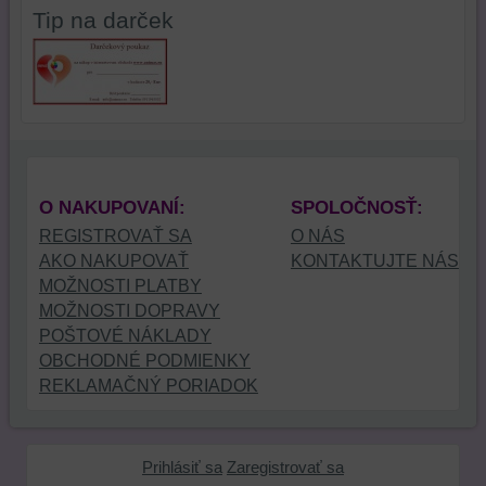
mali
stránky,
na
Tip na darček
používateľský
na
tejto
účet
analýzu
webovej
alebo
nástrojov
stránke
bez
alebo
alebo
prihlásenia,
komponentov,
na
používať
s
iných
skripty
ktorými
webových
O NAKUPOVANÍ:
SPOLOČNOSŤ:
a/alebo
ste
stránkach.
zdroje
interagovali
REGISTROVAŤ SA
O NÁS
tretích
alebo
AKO NAKUPOVAŤ
KONTAKTUJTE NÁS
strán,
ste
MOŽNOSTI PLATBY
widgety
ich
MOŽNOSTI DOPRAVY
atď.
používali,
POŠTOVÉ NÁKLADY
zaznamenávanie
OBCHODNÉ PODMIENKY
udalostí
REKLAMAČNÝ PORIADOK
konverzií
a
podobne.
Prihlásiť sa
Zaregistrovať sa