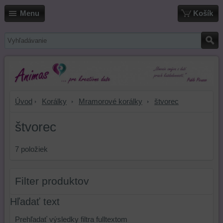
Menu
Košík
Úvod
Korálky
Mramorové korálky
štvorec
štvorec
7
položiek
Filter produktov
Hľadať text
Prehľadať výsledky filtra fulltextom