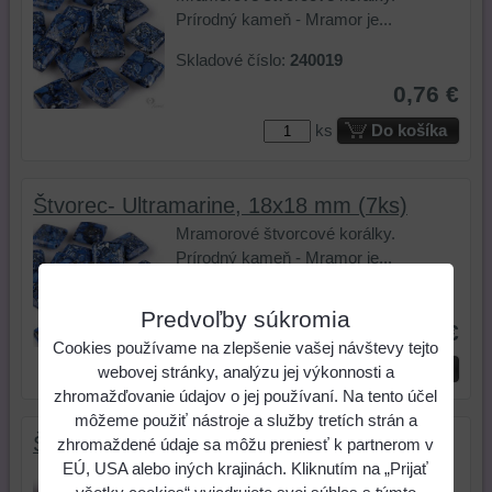
Prírodný kameň - Mramor je...
Skladové číslo:
240019
0,76 €
ks
Do košíka
Štvorec- Ultramarine, 18x18 mm (7ks)
Mramorové štvorcové korálky.
Prírodný kameň - Mramor je...
Skladové číslo:
240020
Predvoľby súkromia
2,05 €
Cookies používame na zlepšenie vašej návštevy tejto
ks
Do košíka
webovej stránky, analýzu jej výkonnosti a
zhromažďovanie údajov o jej používaní. Na tento účel
môžeme použiť nástroje a služby tretích strán a
Štvorec - Faded Rose, 18x18 mm (2ks)
zhromaždené údaje sa môžu preniesť k partnerom v
EÚ, USA alebo iných krajinách. Kliknutím na „Prijať
Mramorové štvorcové korálky.